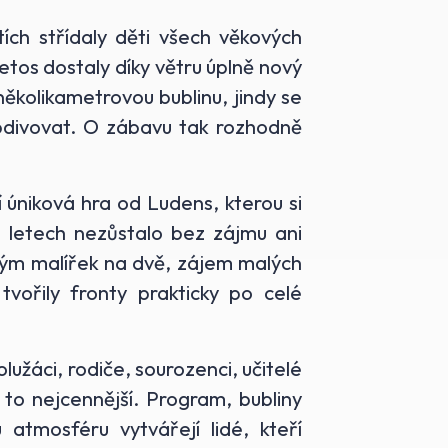
ích střídaly děti všech věkových
 letos dostaly díky větru úplně nový
ěkolikametrovou bublinu, jindy se
l obdivovat. O zábavu tak rozhodně
í úniková hra od Ludens, kterou si
ch letech nezůstalo bez zájmu ani
i tým malířek na dvě, zájem malých
tvořily fronty prakticky po celé
lužáci, rodiče, sourozenci, učitelé
 to nejcennější. Program, bubliny
 atmosféru vytvářejí lidé, kteří