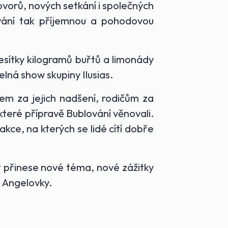
ovorů, nových setkání i společných
ování tak příjemnou a pohodovou
esítky kilogramů buřtů a limonády
lná show skupiny Ilusias.
tem za jejich nadšení, rodičům za
které přípravě Bublování věnovali.
ce, na kterých se lidé cítí dobře
t přinese nové téma, nové zážitky
z Angelovky.