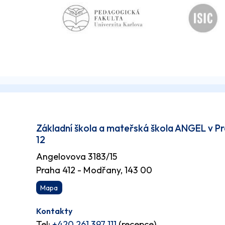
Základní škola a mateřská škola ANGEL v P
12
Angelovova 3183/15
Praha 412 - Modřany, 143 00
Mapa
Kontakty
Tel:
+420 261 397 111
(recepce)