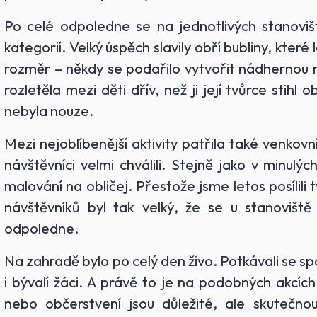
Po celé odpoledne se na jednotlivých stanovišt
kategorií. Velký úspěch slavily obří bubliny, které
rozměr – někdy se podařilo vytvořit nádhernou n
rozletěla mezi děti dřív, než ji její tvůrce stih
nebyla nouze.
Mezi nejoblíbenější aktivity patřila také venkovn
návštěvníci velmi chválili. Stejně jako v minulý
malování na obličej. Přestože jsme letos posílil
návštěvníků byl tak velký, že se u stanoviště 
odpoledne.
Na zahradě bylo po celý den živo. Potkávali se spo
i bývalí žáci. A právě to je na podobných akcích
nebo občerstvení jsou důležité, ale skutečnou