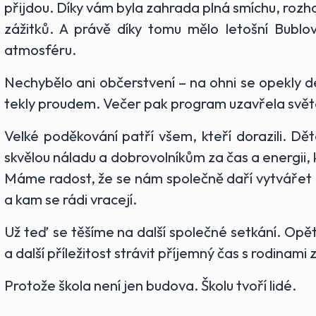
přijdou. Díky vám byla zahrada plná smíchu, rozh
zážitků. A právě díky tomu mělo letošní Bubl
atmosféru.
Nechybělo ani občerstvení – na ohni se opekly d
tekly proudem. Večer pak program uzavřela světe
Velké poděkování patří všem, kteří dorazili. Dě
skvělou náladu a dobrovolníkům za čas a energii, 
Máme radost, že se nám společně daří vytvářet ak
a kam se rádi vracejí.
Už teď se těšíme na další společné setkání. Opě
a další příležitost strávit příjemný čas s rodinami 
Protože škola není jen budova. Školu tvoří lidé.