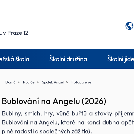
 v Praze 12
řská škola
Školní družina
Školní jíd
Domů
Rodiče
Spolek Angel
Fotogalerie
Bublování na Angelu (2026)
Bubliny, smích, hry, vůně buřtů a stovky příjem
Bublování na Angelu, které na konci dubna opět
plné radosti a společných zážitků.