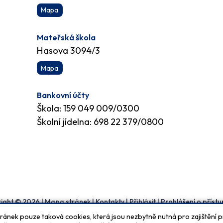
Mapa
Mateřská škola
Hasova 3094/3
Mapa
Bankovní účty
Škola: 159 049 009/0300
Školní jídelna: 698 22 379/0800
ight © 2026 |
Mapa stránek
|
Kontakty
|
Přihlásit
|
Prohlášení o přístu
tránek pouze taková cookies, která jsou nezbytně nutná pro zajištění