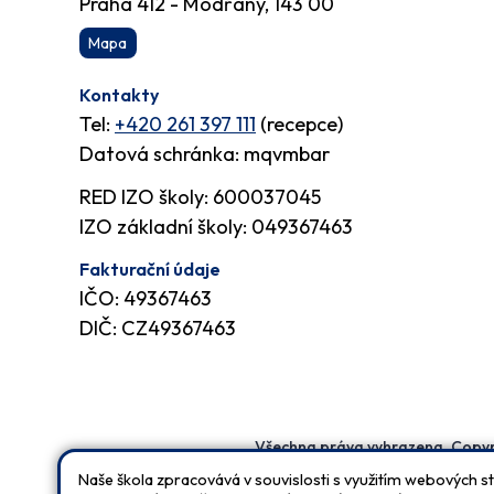
Praha 412 - Modřany, 143 00
Mapa
Kontakty
Tel:
+420 261 397 111
(recepce)
Datová schránka: mqvmbar
RED IZO školy: 600037045
IZO základní školy: 049367463
Fakturační údaje
IČO: 49367463
DIČ: CZ49367463
Všechna práva vyhrazena. Copyr
Naše škola zpracovává v souvislosti s využitím webových s