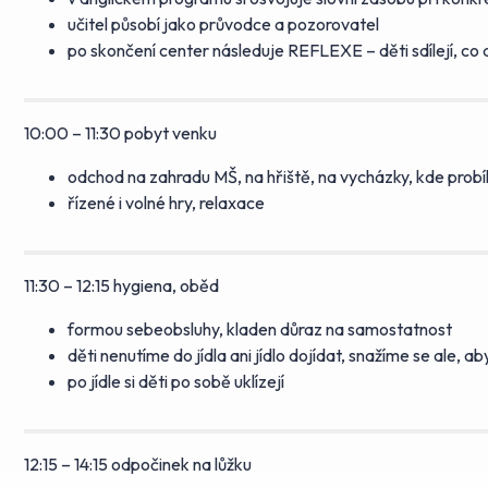
učitel působí jako průvodce a pozorovatel
po skončení center následuje REFLEXE – děti sdílejí, co d
10:00 – 11:30 pobyt venku
odchod na zahradu MŠ, na hřiště, na vycházky, kde prob
řízené i volné hry, relaxace
11:30 – 12:15 hygiena, oběd
formou sebeobsluhy, kladen důraz na samostatnost
děti nenutíme do jídla ani jídlo dojídat, snažíme se ale, a
po jídle si děti po sobě uklízejí
12:15 – 14:15 odpočinek na lůžku