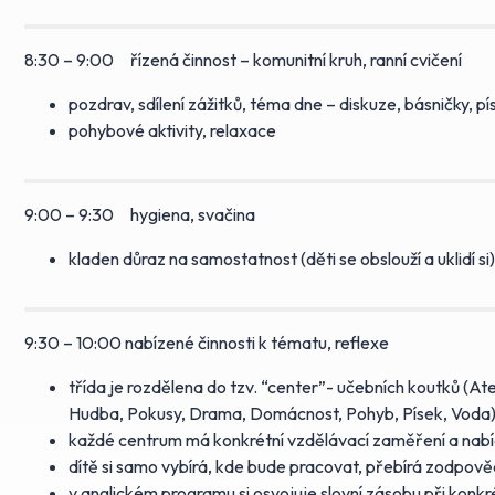
8:30 – 9:00 řízená činnost – komunitní kruh, ranní cvičení
pozdrav, sdílení zážitků, téma dne – diskuze, básničky, pís
pohybové aktivity, relaxace
9:00 – 9:30 hygiena, svačina
kladen důraz na samostatnost (děti se obslouží a uklidí si)
9:30 – 10:00 nabízené činnosti k tématu, reflexe
třída je rozdělena do tzv. “center”- učebních koutků (Ate
Hudba, Pokusy, Drama, Domácnost, Pohyb, Písek, Voda
každé centrum má konkrétní vzdělávací zaměření a nabí
dítě si samo vybírá, kde bude pracovat, přebírá zodpověd
v anglickém programu si osvojuje slovní zásobu při konkré