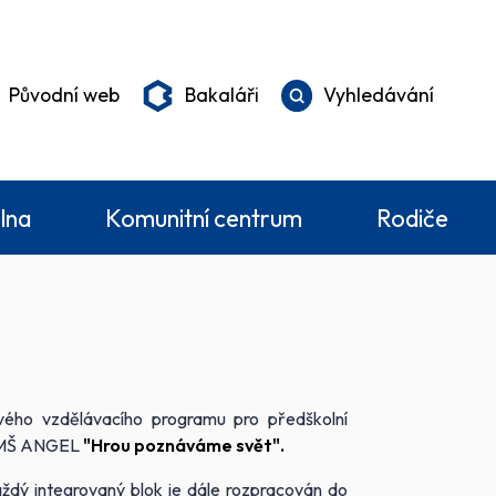
Původní web
Bakaláři
Vyhledávání
elna
Komunitní centrum
Rodiče
ého vzdělávacího programu pro předškolní
em MŠ ANGEL
"H
rou poznáváme svět".
ždý integrovaný blok je dále rozpracován do