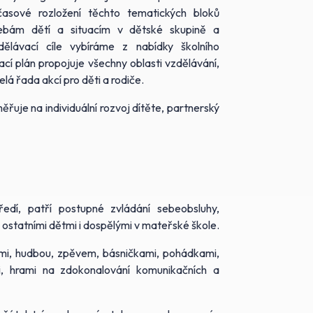
sové rozložení těchto tematických bloků
ebám dětí a situacím v dětské skupině a
ělávací cíle vybíráme z nabídky školního
cí plán propojuje všechny oblasti vzdělávání,
elá řada akcí pro děti a rodiče.
měřuje na individuální rozvoj dítěte, partnerský
edí, patří postupné zvládání sebeobsluhy,
 ostatními dětmi i dospělými v mateřské škole.
tmi, hudbou, zpěvem, básničkami, pohádkami,
i, hrami na zdokonalování komunikačních a