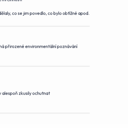
ělaly, co se jim povedlo, co bylo obtížné apod.
íhá přirozené environmentální poznávání
by alespoň zkusily ochutnat