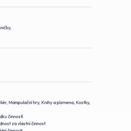
ničky,
liér, Manipulační hry, Knihy a písmena, Kostky,
)
dku činností
nost za vlastní činnost
tní činnosti