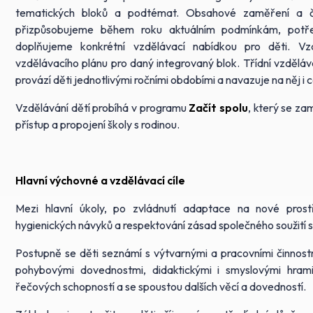
tematických bloků a podtémat. Obsahové zaměření a ča
přizpůsobujeme během roku aktuálním podmínkám, potř
doplňujeme konkrétní vzdělávací nabídkou pro děti. Vzd
vzdělávacího plánu pro daný integrovaný blok. Třídní vzděláva
provází děti jednotlivými ročními obdobími a navazuje na něj i c
Vzdělávání dětí probíhá v programu
Začít spolu
, který se za
přístup a propojení školy s rodinou.
Hlavní výchovné a vzdělávací cíle
Mezi hlavní úkoly, po zvládnutí adaptace na nové prostř
hygienických návyků a respektování zásad společného soužití s
Postupně se děti seznámí s výtvarnými a pracovními činnos
pohybovými dovednostmi, didaktickými i smyslovými hram
řečových schopností a se spoustou dalších věcí a dovedností.