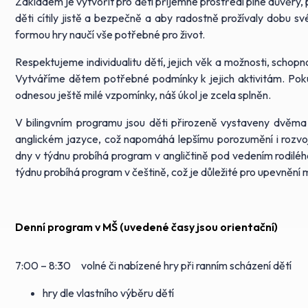
Základem je vytvořit pro děti příjemné prostředí plné důvěry, 
děti cítily jistě a bezpečně a aby radostně prožívaly dobu s
formou hry naučí vše potřebné pro život.
Respektujeme individualitu dětí, jejich věk a možnosti, schopn
Vytváříme dětem potřebné podmínky k jejich aktivitám. Poku
odnesou ještě milé vzpomínky, náš úkol je zcela splněn.
V bilingvním programu jsou děti přirozeně vystaveny dvěma
anglickém jazyce, což napomáhá lepšímu porozumění i rozvoj
dny v týdnu probíhá program v angličtině pod vedením rodilé
týdnu probíhá program v češtině, což je důležité pro upevnění
Denní program v MŠ (uvedené časy jsou orientační)
7:00 – 8:30 volné či nabízené hry při ranním scházení dětí
hry dle vlastního výběru dětí