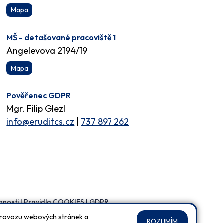
Mapa
MŠ - detašované pracoviště 1
Angelevova 2194/19
Mapa
Pověřenec GDPR
Mgr. Filip Glezl
info@eruditcs.cz
|
737 897 262
pnosti
|
Pravidla COOKIES
|
GDPR
 provozu webových stránek a
ROZUMÍM