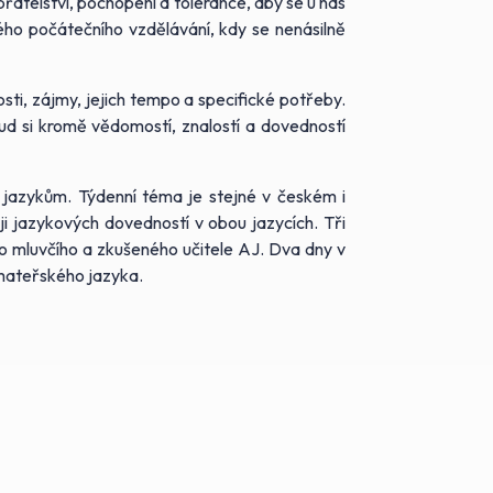
přátelství, pochopení a tolerance, aby se u nás
vého počátečního vzdělávání, kdy se nenásilně
osti, zájmy, jejich tempo a specifické potřeby.
d si kromě vědomostí, znalostí a dovedností
 jazykům. Týdenní téma je stejné v českém i
i jazykových dovedností v obou jazycích. Tři
ho mluvčího a zkušeného učitele AJ. Dva dny v
 mateřského jazyka.