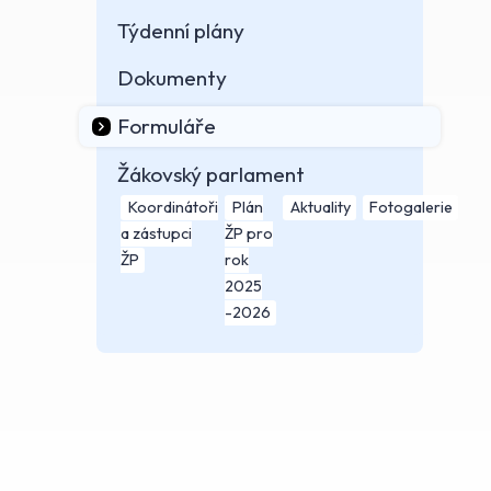
Týdenní plány
Dokumenty
Formuláře
Žákovský parlament
Koordinátoři
Plán
Aktuality
Fotogalerie
a zástupci
ŽP pro
ŽP
rok
2025
-2026