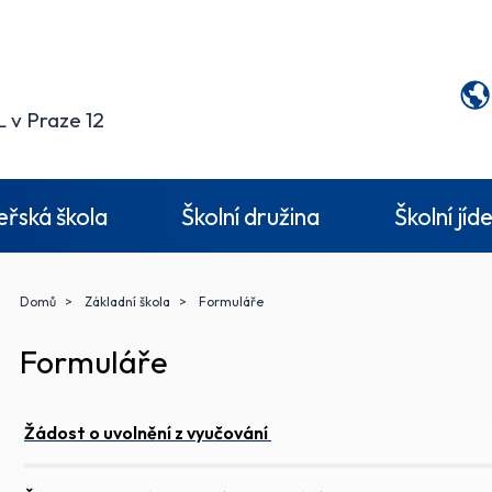
 v Praze 12
řská škola
Školní družina
Školní jíd
Domů
Základní škola
Formuláře
Formuláře
Žádost o uvolnění z vyučování