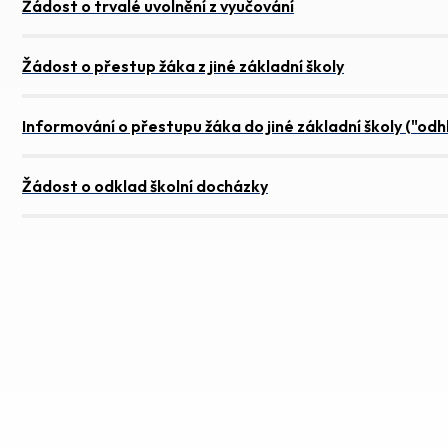
Žádost o trvalé uvolnění z vyučování
Žádost o přestup žáka z jiné základní školy
Informování o přestupu žáka do jiné základní školy ("odhl
Žádost o odklad školní docházky