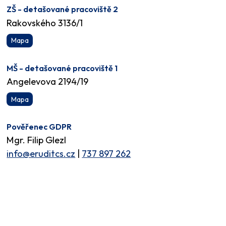
ZŠ - detašované pracoviště 2
Rakovského 3136/1
Mapa
MŠ - detašované pracoviště 1
Angelevova 2194/19
Mapa
Pověřenec GDPR
Mgr. Filip Glezl
info@eruditcs.cz
|
737 897 262