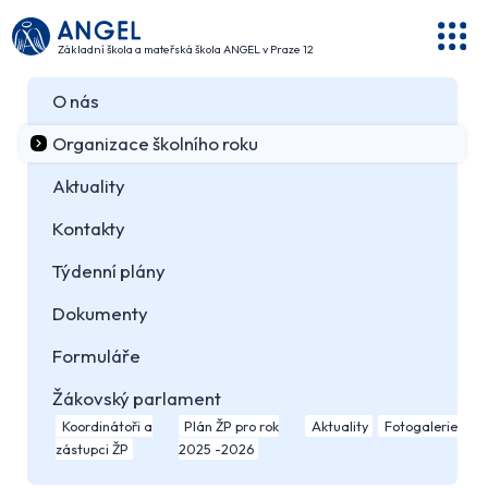
Základní škola a mateřská škola ANGEL v Praze 12
O nás
Organizace školního roku
Aktuality
Kontakty
Týdenní plány
Dokumenty
Formuláře
Žákovský parlament
Koordinátoři a
Plán ŽP pro rok
Aktuality
Fotogalerie
zástupci ŽP
2025 -2026