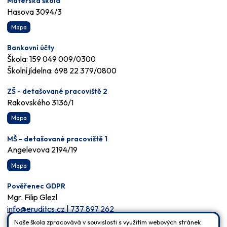
Mateřská škola
Hasova 3094/3
Mapa
Bankovní účty
Škola: 159 049 009/0300
Školní jídelna: 698 22 379/0800
ZŠ - detašované pracoviště 2
Rakovského 3136/1
Mapa
MŠ - detašované pracoviště 1
Angelevova 2194/19
Mapa
Pověřenec GDPR
Mgr. Filip Glezl
info@eruditcs.cz
|
737 897 262
Naše škola zpracovává v souvislosti s využitím webových stránek