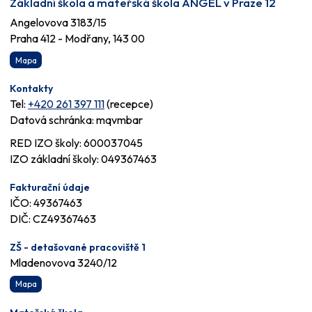
Základní škola a mateřská škola ANGEL v Praze 12
Angelovova 3183/15
Praha 412 - Modřany, 143 00
Mapa
Kontakty
Tel:
+420 261 397 111
(recepce)
Datová schránka: mqvmbar
RED IZO školy: 600037045
IZO základní školy: 049367463
Fakturační údaje
IČO: 49367463
DIČ: CZ49367463
ZŠ - detašované pracoviště 1
Mladenovova 3240/12
Mapa